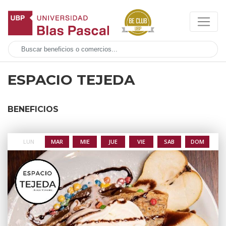
ESPACIO TEJEDA
BENEFICIOS
LUN
MAR
MIE
JUE
VIE
SAB
DOM