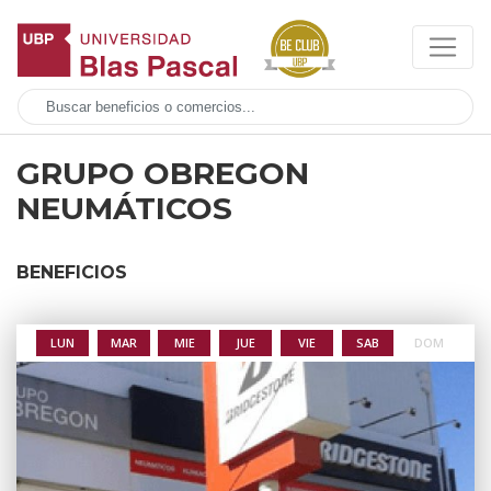
GRUPO OBREGON
NEUMÁTICOS
BENEFICIOS
LUN
MAR
MIE
JUE
VIE
SAB
DOM