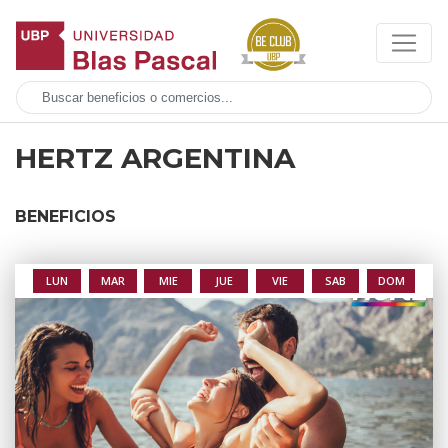
HERTZ ARGENTINA
BENEFICIOS
LUN
MAR
MIE
JUE
VIE
SAB
DOM