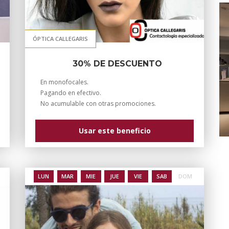
ÓPTICA CALLEGARIS
30% DE DESCUENTO
En monofocales.
Pagando en efectivo.
No acumulable con otras promociones.
Usar este beneficio
LUN
MAR
MIE
JUE
VIE
SAB
DOM