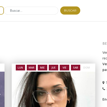
BUSCAR
BE
Ve
re
Ve
LUN
MAR
MIE
JUE
VIE
SAB
DOM
pa
En