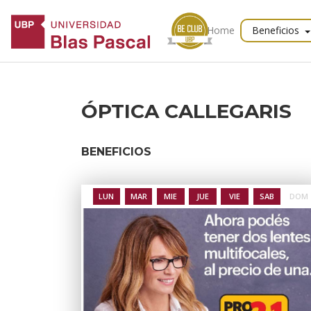
Home
Beneficios
ÓPTICA CALLEGARIS
BENEFICIOS
LUN
MAR
MIE
JUE
VIE
SAB
DOM