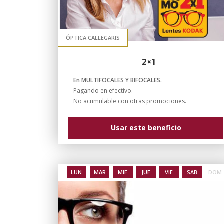
ÓPTICA CALLEGARIS
2×1
En MULTIFOCALES Y BIFOCALES.
Pagando en efectivo.
No acumulable con otras promociones.
Usar este beneficio
LUN
MAR
MIE
JUE
VIE
SAB
DOM