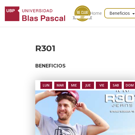
Home
Beneficios
R301
BENEFICIOS
LUN
MAR
MIE
JUE
VIE
SAB
DOM