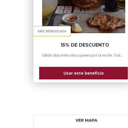
RAÍZ MENDIOLAZA
15% DE DESCUENTO
Válido días miércoles y jueves por la noche. Todos los medios de pago aceptados por el local. Con reserva previa 03515296783&nb ...
Usar este beneficio
VER MAPA