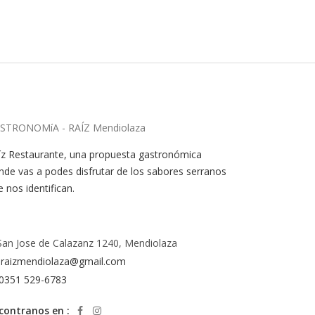
STRONOMíA - RAÍZ Mendiolaza
íz Restaurante, una propuesta gastronómica
nde vas a podes disfrutar de los sabores serranos
 nos identifican.
San Jose de Calazanz 1240, Mendiolaza
raizmendiolaza@gmail.com
0351 529-6783
contranos en :