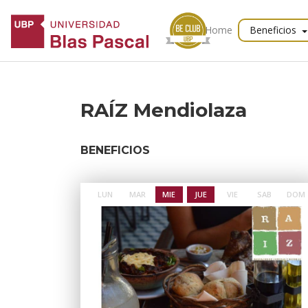
Home
Beneficios
RAÍZ Mendiolaza
BENEFICIOS
LUN
MAR
MIE
JUE
VIE
SAB
DOM