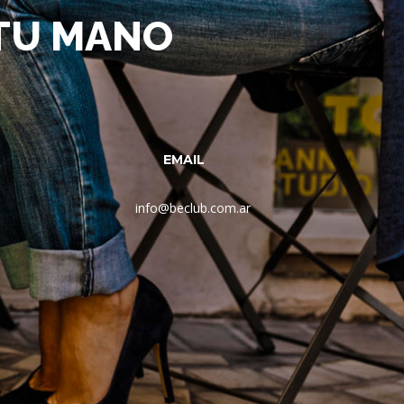
 TU MANO
EMAIL
info@beclub.com.ar